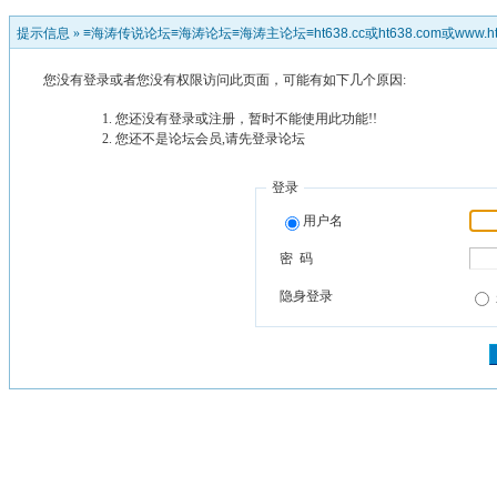
提示信息 »
≡海涛传说论坛≡海涛论坛≡海涛主论坛≡ht638.cc或ht638.com或www.ht
您没有登录或者您没有权限访问此页面，可能有如下几个原因:
您还没有登录或注册，暂时不能使用此功能!!
您还不是论坛会员,请先登录论坛
登录
用户名
密 码
隐身登录