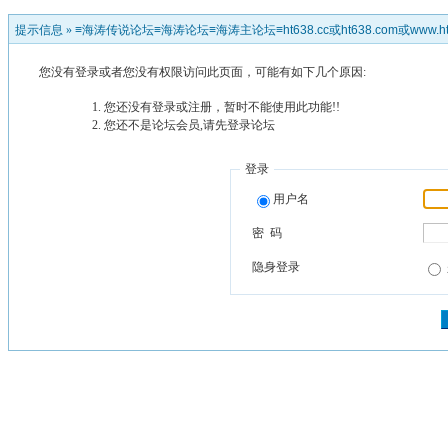
提示信息 »
≡海涛传说论坛≡海涛论坛≡海涛主论坛≡ht638.cc或ht638.com或www.ht
您没有登录或者您没有权限访问此页面，可能有如下几个原因:
您还没有登录或注册，暂时不能使用此功能!!
您还不是论坛会员,请先登录论坛
登录
用户名
密 码
隐身登录