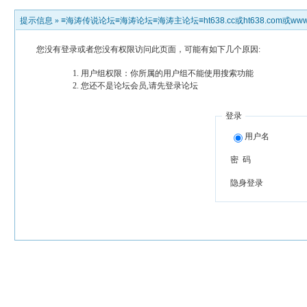
提示信息 »
≡海涛传说论坛≡海涛论坛≡海涛主论坛≡ht638.cc或ht638.com或www.h
您没有登录或者您没有权限访问此页面，可能有如下几个原因:
用户组权限：你所属的用户组不能使用搜索功能
您还不是论坛会员,请先登录论坛
登录
用户名
密 码
隐身登录