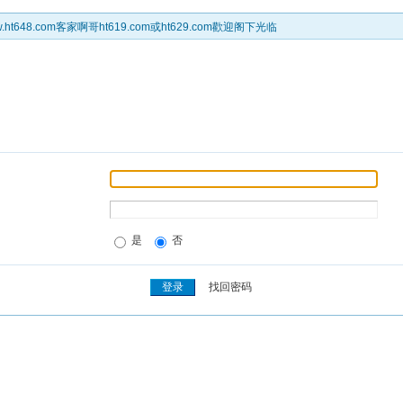
t648.com客家啊哥ht619.com或ht629.com歡迎阁下光临
是
否
找回密码