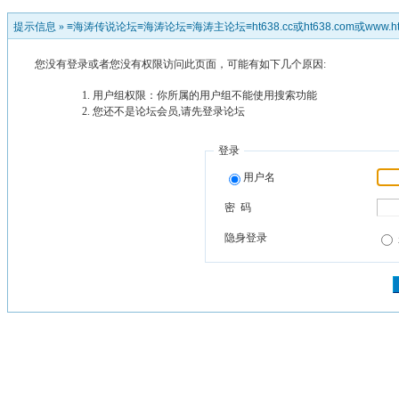
提示信息 »
≡海涛传说论坛≡海涛论坛≡海涛主论坛≡ht638.cc或ht638.com或www.ht
您没有登录或者您没有权限访问此页面，可能有如下几个原因:
用户组权限：你所属的用户组不能使用搜索功能
您还不是论坛会员,请先登录论坛
登录
用户名
密 码
隐身登录