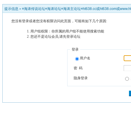
提示信息 »
≡海涛传说论坛≡海涛论坛≡海涛主论坛≡ht638.cc或ht638.com或www.ht
您没有登录或者您没有权限访问此页面，可能有如下几个原因:
用户组权限：你所属的用户组不能使用搜索功能
您还不是论坛会员,请先登录论坛
登录
用户名
密 码
隐身登录