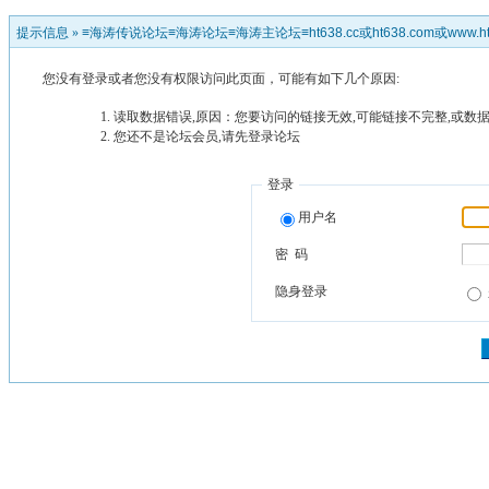
提示信息 »
≡海涛传说论坛≡海涛论坛≡海涛主论坛≡ht638.cc或ht638.com或www.ht
您没有登录或者您没有权限访问此页面，可能有如下几个原因:
读取数据错误,原因：您要访问的链接无效,可能链接不完整,或数据
您还不是论坛会员,请先登录论坛
登录
用户名
密 码
隐身登录