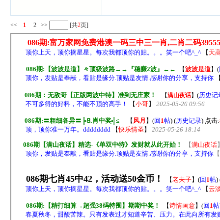
<<
1
2
>>
[共
2
页]