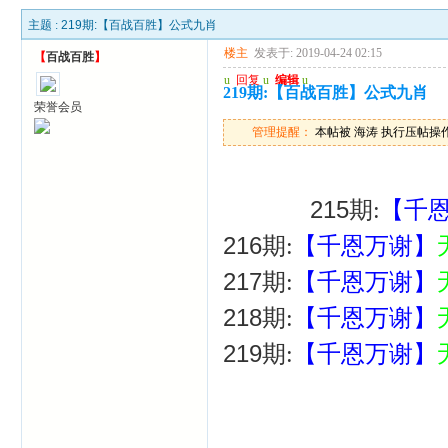
主题 :
219期:【百战百胜】公式九肖
楼主
发表于: 2019-04-24 02:15
【
百战百胜
】
u
回复
u
编辑
u
219期:【百战百胜】公式九肖
荣誉会员
管理提醒：
本帖被 海涛 执行压帖操作(20
215
期:
【千
216
期:
【千恩万谢】
217
期:
【千恩万谢】
218
期:
【千恩万谢】
219
期:
【千恩万谢】