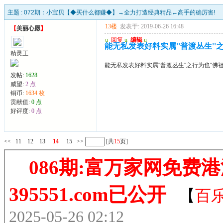
主题 :
072期：小宝贝【◆买什么都赚◆】→全力打造经典精品←高手的确厉害!
13楼
发表于: 2019-06-26 16:48
【
美丽心愿
】
u
回复
u
编辑
u
能无私发表好料实属''普渡丛生''之行为也'
精灵王
能无私发表好料实属''普渡丛生''之行为也''佛祖''保佑你
发帖:
1628
威望:
2 点
铜币:
1634 枚
贡献值:
0 点
好评度:
0 点
<<
11
12
13
14
15
>>
[共
15
页]