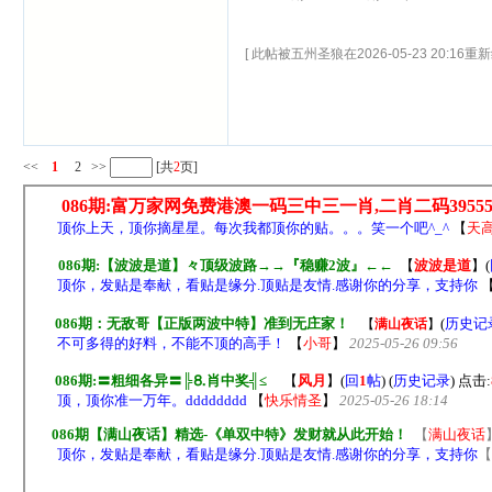
[ 此帖被五州圣狼在2026-05-23 20:16重新
<<
1
2
>>
[共
2
页]