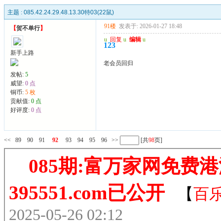
主题 :
085.42.24.29.48.13.30特03(22鼠)
91楼
发表于: 2026-01-27 18:48
【
贺不单行
】
u
回复
u
编辑
u
123
新手上路
老会员回归
发帖:
5
威望:
0 点
铜币:
5 枚
贡献值:
0 点
好评度:
0 点
<<
89
90
91
92
93
94
95
96
>>
[共
98
页]