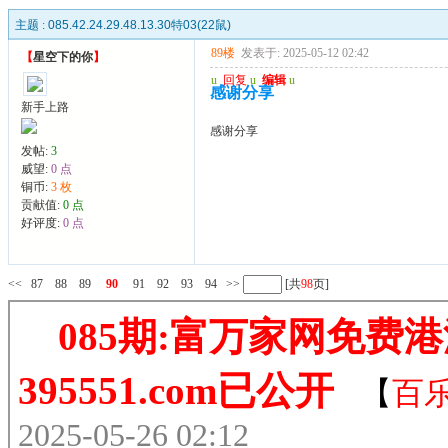
主题 :
085.42.24.29.48.13.30特03(22鼠)
89楼
发表于: 2025-05-12 02:42
【
星空下的你
】
u
回复
u
编辑
u
感谢分享
新手上路
感谢分享
发帖:
3
威望:
0 点
铜币:
3 枚
贡献值:
0 点
好评度:
0 点
<<
87
88
89
90
91
92
93
94
>>
[共
98
页]