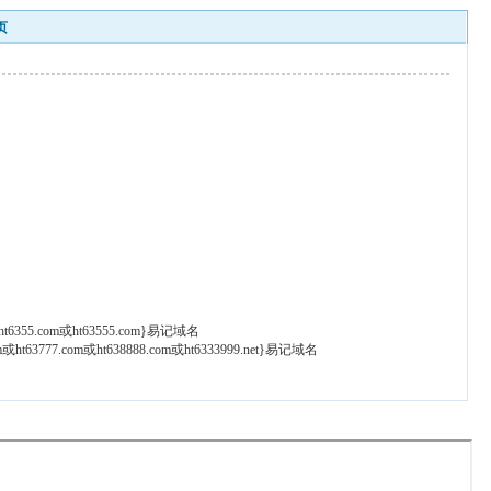
页
t6355.com或ht63555.com}易记域名
t63777.com或ht638888.com或ht6333999.net}易记域名