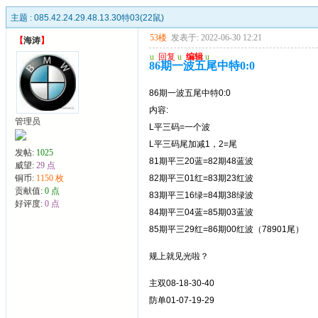
主题 :
085.42.24.29.48.13.30特03(22鼠)
53楼
发表于: 2022-06-30 12:21
【
海涛
】
u
回复
u
编辑
u
86期一波五尾中特0:0
86期一波五尾中特0:0
内容:
管理员
L平三码=一个波
L平三码尾加减1，2=尾
发帖:
1025
81期平三20蓝=82期48蓝波
威望:
29 点
铜币:
1150 枚
82期平三01红=83期23红波
贡献值:
0 点
83期平三16绿=84期38绿波
好评度:
0 点
84期平三04蓝=85期03蓝波
85期平三29红=86期00红波（78901尾）
规上就见光啦？
主双08-18-30-40
防单01-07-19-29