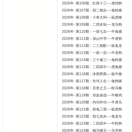
2026年- 第106期：红珠十三----虎鸡狗
2026年- 第107期：四二相合----兔蛇猪
2026年- 第108期：小有大利----鼠虎猪
2026年- 第109期：二四未知----龙马狗
2026年- 第110期：一前七后----牛兔猪
2026年- 第111期：深山中寻----牛虎狗
2026年- 第112期：二三相配----鼠兔龙
2026年- 第113期：一前一后----牛龙狗
2026年- 第114期：三十逢三----兔蛇猪
2026年- 第115期：二四高中----虎兔猪
2026年- 第116期：沐雨栉凤----鼠牛猴
2026年- 第117期：坎坷人生----兔狗猪
2026年- 第118期：百兽之王----蛇马猴
2026年- 第119期：浴血奋战----牛猴鸡
2026年- 第120期：内功外功----牛虎马
2026年- 第121期：狡兔三窟----鼠虎狗
2026年- 第122期：四七浅水----兔龙马
2026年- 第123期：二四高中----牛蛇狗
2026年- 第124期：物为猪王----马羊狗