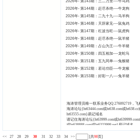
2026年- 第143期：三二万里----牛马鸡
2026年- 第144期：赶尽杀绝----牛龙狗
2026年- 第145期：二九十九----马羊狗
2026年- 第146期：天辞家见----鼠兔鸡
2026年- 第147期：杠波当旺----鼠虎狗
2026年- 第148期：赶尽杀绝----鼠羊猪
2026年- 第149期：占山为王----牛羊猪
2026年- 第150期：四五相加----龙蛇马
2026年- 第151期：五九同单----兔猴猪
2026年- 第152期：若论功臣----牛龙猴
2026年- 第153期：好彩一八----兔羊猪
海涛管理员唯一联系业务QQ:276092719，飞
海涛论坛{ht63444.com或ht638.com或ht638
ht63555.com}易记域名
请记住海涛论坛{ht63999.com或ht639999.com或
或ht638888.com或ht6333999.net}易记域名
如有域名打不开请尝试在域名前面加www.
<<
27
28
29
30
31
32
33
34
>>
[共
98
页]