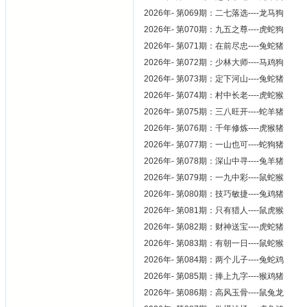
2026年- 第069期：二七落选----龙马狗
2026年- 第070期：九五之尊----虎蛇狗
2026年- 第071期：在前尽忠----兔蛇猪
2026年- 第072期：少林大师----马鸡狗
2026年- 第073期：定下河山----兔蛇猪
2026年- 第074期：村中长老----虎蛇猴
2026年- 第075期：三八旺开----蛇羊猪
2026年- 第076期：千年修炼----虎猴猪
2026年- 第077期：一山也可----蛇狗猪
2026年- 第078期：深山中寻----兔羊猪
2026年- 第079期：一九中彩----鼠蛇猴
2026年- 第080期：技巧敏捷----兔鸡猪
2026年- 第081期：只有猎人----鼠虎猴
2026年- 第082期：财神送宝----虎蛇猪
2026年- 第083期：有朝一日----鼠蛇猴
2026年- 第084期：两个儿子----兔蛇鸡
2026年- 第085期：捧上九字----猴鸡猪
2026年- 第086期：高风玉骨----鼠兔龙