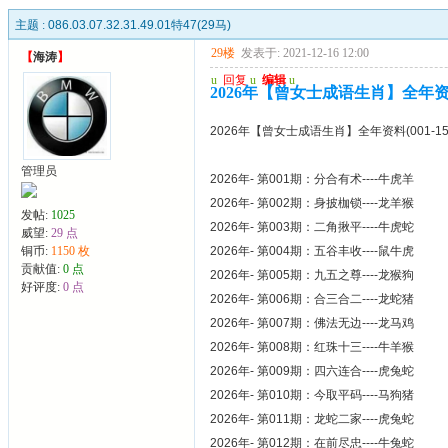
主题 :
086.03.07.32.31.49.01特47(29马)
29楼
发表于: 2021-12-16 12:00
【
海涛
】
u
回复
u
编辑
u
2026年【曾女士成语生肖】全年资料(
2026年【曾女士成语生肖】全年资料(001-15
管理员
2026年- 第001期：分合有术----牛虎羊
2026年- 第002期：身披枷锁----龙羊猴
发帖:
1025
2026年- 第003期：二角揪平----牛虎蛇
威望:
29 点
铜币:
1150 枚
2026年- 第004期：五谷丰收----鼠牛虎
贡献值:
0 点
2026年- 第005期：九五之尊----龙猴狗
好评度:
0 点
2026年- 第006期：合三合二----龙蛇猪
2026年- 第007期：佛法无边----龙马鸡
2026年- 第008期：红珠十三----牛羊猴
2026年- 第009期：四六连合----虎兔蛇
2026年- 第010期：今取平码----马狗猪
2026年- 第011期：龙蛇二家----虎兔蛇
2026年- 第012期：在前尽忠----牛兔蛇