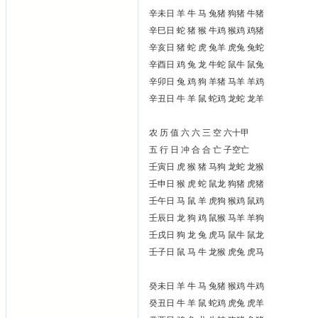
辛未日 羊 牛 马 兔猪 狗猪 牛猪
辛巳日 蛇 猪 猴 牛鸡 猴鸡 鸡猪
辛亥日 猪 蛇 虎 兔羊 虎兔 兔蛇
辛酉日 鸡 兔 龙 牛蛇 鼠牛 鼠兔
辛卯日 兔 鸡 狗 羊猪 马羊 羊鸡
辛丑日 牛 羊 鼠 蛇鸡 龙蛇 龙羊
农 历 值 六 六 三 空 六十甲
五 行 日 冲 合 合 亡 子空亡
壬寅日 虎 猴 猪 马狗 龙蛇 龙猴
壬申日 猴 虎 蛇 鼠龙 狗猪 虎猪
壬午日 马 鼠 羊 虎狗 猴鸡 鼠鸡
壬辰日 龙 狗 鸡 鼠猴 马羊 羊狗
壬戌日 狗 龙 兔 虎马 鼠牛 鼠龙
壬子日 鼠 马 牛 龙猴 虎兔 虎马
癸未日 羊 牛 马 兔猪 猴鸡 牛鸡
癸丑日 牛 羊 鼠 蛇鸡 虎兔 虎羊