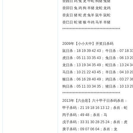
癸酉日 鸡 兔 龙 牛蛇 狗猪 兔猪
癸卯日 兔 鸡 狗 羊猪 龙蛇 龙鸡
癸亥日 猪 蛇 虎 兔羊 鼠牛 鼠蛇
癸巳日 蛇 猪 猴 牛鸡 马羊 羊猪
***************************************
2009年【小小大中】开奖日杀码
鼠日杀：18 19 39 42 43； 牛日杀：07 18 33
虎日杀：05 11 33 35 43； 兔日杀：06 13 20
龙日杀：13 19 34 35 49； 蛇日杀：13 24 34
马日杀：10 21 22 43 45； 羊日杀：04 10 20
猴日杀：06 16 28 40 49； 鸡日杀：03 27 36
狗日杀：05 11 33 34 35； 猪日杀：10 13 29 
***************************************
2013年【六合彩】六十甲子日杀码杀肖：
甲子杀码：21 19 18 16 13 12；杀肖：蛇
丙子杀码：49 48；杀肖：马
戊子杀码：33 31 30 28 25 24；杀肖：虎
庚子杀码：09 07 06 04；杀肖：龙