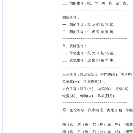
二、地的生肖：蛇、羊、鸡、狗、鼠、虎。
~~~~~~~~~~~~~~~~~~~~~~~~~~~~~~~
阴阳生肖：
一、阴的生肖：鼠 龙 蛇 马 狗 猪。
二、阳的生肖：牛 虎 兔 羊 猴 鸡。
~~~~~~~~~~~~~~~~~~~~~~~~~~~~~~~
单、双画生肖：
一、单笔生肖：鼠 龙 马 蛇 鸡 猪。
二、双笔生肖：虎 猴 狗 兔 羊 牛。
~~~~~~~~~~~~~~~~~~~~~~~~~~~~~~~
三合生肖：鼠龙猴(水)、牛蛇鸡(金)、虎马狗(
兔羊猪(木)、 牛龙狗羊(土)。
六合生肖：鼠牛(土)、 龙鸡(金)、 虎猪(木)、
蛇猴(水)、 兔狗(火)、 马羊(日月)。
~~~~~~~~~~~~~~~~~~~~~~~~~~~~~~~
琴：兔蛇鸡.棋：鼠牛狗.书：虎龙马.画：羊猴
~~~~~~~~~~~~~~~~~~~~~~~~~~~~~~~
梅（鼠）.兰（兔）.竹（蛇）.菊（狗）〈按
梅（鼠）.兰（兔）.竹（马）.菊（鸡）〈按