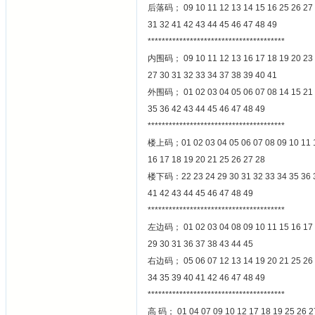
后落码； 09 10 11 12 13 14 15 16 25 26 27 
31 32 41 42 43 44 45 46 47 48 49
***************************************
内围码； 09 10 11 12 13 16 17 18 19 20 23 
27 30 31 32 33 34 37 38 39 40 41
外围码； 01 02 03 04 05 06 07 08 14 15 21 
35 36 42 43 44 45 46 47 48 49
***************************************
楼上码；01 02 03 04 05 06 07 08 09 10 11 1
16 17 18 19 20 21 25 26 27 28
楼下码：22 23 24 29 30 31 32 33 34 35 36 3
41 42 43 44 45 46 47 48 49
***************************************
左边码； 01 02 03 04 08 09 10 11 15 16 17 
29 30 31 36 37 38 43 44 45
右边码； 05 06 07 12 13 14 19 20 21 25 26 
34 35 39 40 41 42 46 47 48 49
***************************************
高 码； 01 04 07 09 10 12 17 18 19 25 26 2