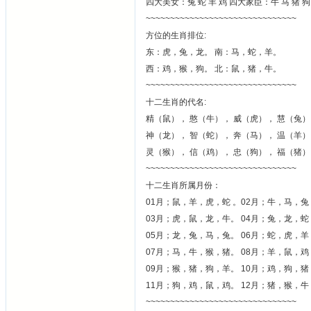
四大美女：兔 蛇 羊 鸡 四大家臣：牛 马 猪 狗
~~~~~~~~~~~~~~~~~~~~~~~~~~~~~~~
方位的生肖排位:
东：虎，兔，龙。 南：马，蛇，羊。
西：鸡，猴，狗。 北：鼠，猪，牛。
~~~~~~~~~~~~~~~~~~~~~~~~~~~~~~~
十二生肖的代名:
精（鼠）， 憨（牛）， 威（虎）， 慧（兔）
神（龙）， 智（蛇）， 奔（马）， 温（羊）
灵（猴）， 信（鸡）， 忠（狗）， 福（猪）
~~~~~~~~~~~~~~~~~~~~~~~~~~~~~~~
十二生肖所属月份：
01月；鼠，羊，虎，蛇 。02月；牛，马，兔
03月；虎，鼠，龙，牛。 04月；兔，龙，蛇
05月；龙，兔，马，兔。 06月；蛇，虎，
07月；马，牛，猴，猪。 08月；羊，鼠，
09月；猴，猪，狗，羊。 10月；鸡，狗，
11月；狗，鸡，鼠，鸡。 12月；猪，猴，
~~~~~~~~~~~~~~~~~~~~~~~~~~~~~~~