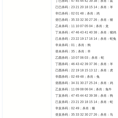
丁巳杀码：47 45 44 42 39 38；杀肖：鼠
己巳杀码：23 21 20 18 15 14；杀肖：羊
辛巳杀码：02 01 48；杀肖：鸡
癸巳杀码：35 33 32 30 27 26；杀肖：猪
乙未杀码：11 10 07 05 04；杀肖：龙
丁未杀码：47 46 43 41 40 38；杀肖：猪鸡
己未杀码：23 22 19 17 16 14；杀肖：蛇兔
辛未杀码：01；杀肖：狗
癸未杀码：35；杀肖：羊
乙酉杀码：10 07 06 03；杀肖：蛇
丁酉杀码：46 43 42 39 37 36；杀肖：羊
己酉杀码：22 19 18 15 13 12；杀肖：虎
辛酉杀码：02 49 48；杀肖：兔
癸酉杀码：34 31 30 27 25 24；杀肖：鸡
乙亥杀码：11 09 08 06 04；杀肖：兔牛
丁亥杀码：47 45 44 42 39 38；杀肖：狗
己亥杀码：23 21 20 18 15 14；杀肖：蛇
辛亥杀码：02 49；杀肖：猴
癸亥杀码：35 33 32 30 27 26；杀肖：马