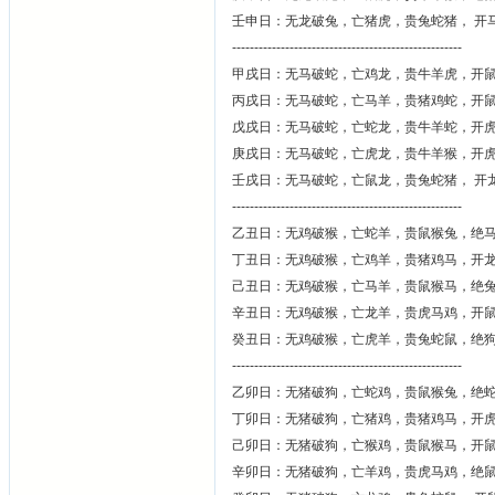
壬申日：无龙破兔，亡猪虎，贵兔蛇猪， 开
----------------------------------------------------
甲戌日：无马破蛇，亡鸡龙，贵牛羊虎，开
丙戌日：无马破蛇，亡马羊，贵猪鸡蛇，开
戊戌日：无马破蛇，亡蛇龙，贵牛羊蛇，开
庚戌日：无马破蛇，亡虎龙，贵牛羊猴，开
壬戌日：无马破蛇，亡鼠龙，贵兔蛇猪， 开
----------------------------------------------------
乙丑日：无鸡破猴，亡蛇羊，贵鼠猴兔，绝
丁丑日：无鸡破猴，亡鸡羊，贵猪鸡马，开
己丑日：无鸡破猴，亡马羊，贵鼠猴马，绝
辛丑日：无鸡破猴，亡龙羊，贵虎马鸡，开
癸丑日：无鸡破猴，亡虎羊，贵兔蛇鼠，绝狗
----------------------------------------------------
乙卯日：无猪破狗，亡蛇鸡，贵鼠猴兔，绝
丁卯日：无猪破狗，亡猪鸡，贵猪鸡马，开
己卯日：无猪破狗，亡猴鸡，贵鼠猴马，开
辛卯日：无猪破狗，亡羊鸡，贵虎马鸡，绝