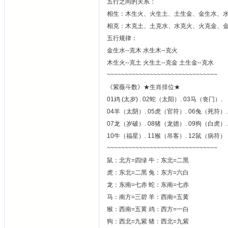
五行之间的关系：
相生：木生火、火生土、土生金、金生水、
相克：木克土、土克水、水克火、火克金、
五行规律：
金生水--克木 水生木--克火
木生火--克土 火生土--克金 土生金--克水
~~~~~~~~~~~~~~~~~~~~~~~~~~~~~~~
《紫薇斗数》★生肖排位★
01鸡 (太岁) . 02蛇（太阳）. 03马（丧门）.
04羊（太阴）. 05虎（官符）. 06兔（死符）.
07龙（岁破）. 08猪（龙德）. 09狗（白虎）.
10牛（福星）. 11猴（吊客）. 12鼠（病符）
~~~~~~~~~~~~~~~~~~~~~~~~~~~~~~~
鼠：北方=四绿 牛：东北=二黑
虎：东北=二黑 兔：东方=六白
龙：东南=七赤 蛇：东南=七赤
马：南方=三碧 羊：西南=五黄
猴：西南=五黄 鸡：西方=一白
狗：西北=九紫 猪：西北=九紫