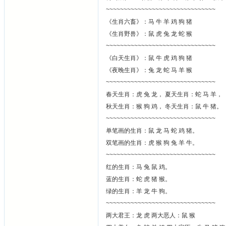
~~~~~~~~~~~~~~~~~~~~~~~~~~~~~~~
《生肖六畜》：马 牛 羊 鸡 狗 猪
《生肖野兽》：鼠 虎 兔 龙 蛇 猴
~~~~~~~~~~~~~~~~~~~~~~~~~~~~~~~
《白天生肖》：鼠 牛 虎 鸡 狗 猪
《夜晚生肖》：兔 龙 蛇 马 羊 猴
~~~~~~~~~~~~~~~~~~~~~~~~~~~~~~~
春天生肖：虎 兔 龙， 夏天生肖：蛇 马 羊，
秋天生肖：猴 狗 鸡， 冬天生肖：鼠 牛 猪。
~~~~~~~~~~~~~~~~~~~~~~~~~~~~~~~
单笔画的生肖：鼠 龙 马 蛇 鸡 猪。
双笔画的生肖：虎 猴 狗 兔 羊 牛。
~~~~~~~~~~~~~~~~~~~~~~~~~~~~~~~
红的生肖：马 兔 鼠 鸡。
蓝的生肖：蛇 虎 猪 猴。
绿的生肖：羊 龙 牛 狗。
~~~~~~~~~~~~~~~~~~~~~~~~~~~~~~~
两大君王：龙 虎 两大恶人：鼠 猴