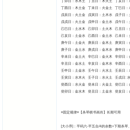
丁卯日：水木土 丁丑日：木火土 丁亥日
丁酉日：木土金 丁未日：火金土 丁巳日：
戊辰日：火土金 戊寅日：土木水 戊子日
戊戌日：火土金 戊申日：金土水 戊午日：
己巳日：土水木 己卯日：土火木 己丑日
己亥日：土金水 己酉日：金土水 己未日：
庚午日：土金火 庚辰日：金木土 庚寅日
庚子日：金土水 庚戌日：金木水 庚申日：
辛未日：金土火 辛巳日：金火木 辛卯日
辛丑日：金水土 辛亥日：金木水 辛酉日：
壬申日：土金水 壬午日：火水土 壬辰日
壬寅日：水木火 壬子日：水火土 壬戌日: 
癸酉日：水火金 癸未日：火金土 癸巳日
癸卯日：金水木 癸丑日：土金水 癸亥日：
≡固定规律≡【杀琴棋书画肖】长期可用
[大小序]：平码六-平五合/4的余数=下期杀