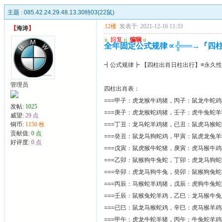
主题 :
085.42.24.29.48.13.30特03(22鼠)
12楼
发表于: 2021-12-16 11:33
【
海涛
】
u
回复
u
编辑
u
全年固定公式规律∝╬══→『四
┫公式规律┣ 【四柱出肖日柱出行】≡永久性
管理员
四柱出肖表：
===甲子：虎龙猴牛鸡猪，丙子：鼠龙牛蛇
发帖:
1025
===庚子：虎龙猴蛇鸡猪，壬子：虎牛兔蛇
威望:
29 点
铜币:
1150 枚
===丁丑：龙马蛇羊鸡猪，已丑：鼠虎马猴
贡献值:
0 点
===癸丑：鼠龙马狗蛇鸡，甲寅：鼠虎龙兔
好评度:
0 点
===戊寅：鼠虎猴牛蛇猪，庚寅：虎马猴牛
===乙卯：鼠猴狗牛兔蛇，丁卯：虎龙马狗
===辛卯：虎龙马狗牛兔，癸卯：鼠猴狗兔
===丙辰：马猴蛇羊鸡猪，戊辰：虎狗牛兔
===壬辰：鼠猴兔蛇羊鸡，乙巳：龙马猴牛
===已巳：鼠龙马猴蛇鸡，辛巳：虎马猴羊
===甲午：虎龙牛蛇羊猪，丙午：牛兔蛇羊