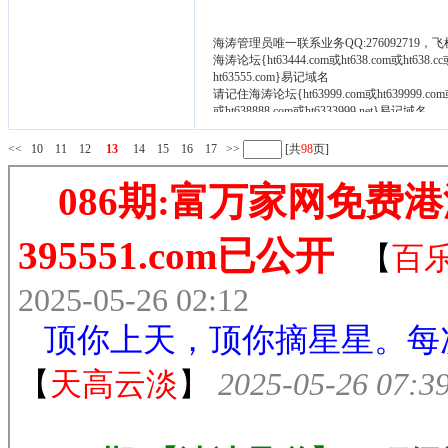
海涛管理员唯一联系业务QQ:276092719，飞
海涛论坛{ht63444.com或ht638.com或ht638
ht63555.com}易记域名
请记住海涛论坛{ht63999.com或ht639999.com或
或ht638888.com或ht6333999.net}易记域名
如有域名打不开请尝试在域名前面加www.
<<
10
11
12
13
14
15
16
17
>>
[共
98
页]