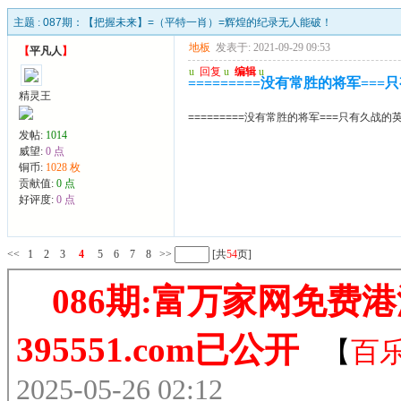
主题 :
087期：【把握未来】=（平特一肖）=辉煌的纪录无人能破！
地板
发表于: 2021-09-29 09:53
【
平凡人
】
u
回复
u
编辑
u
=========没有常胜的将军==
精灵王
=========没有常胜的将军===只有久战的
发帖:
1014
威望:
0 点
铜币:
1028 枚
贡献值:
0 点
好评度:
0 点
<<
1
2
3
4
5
6
7
8
>>
[共
54
页]