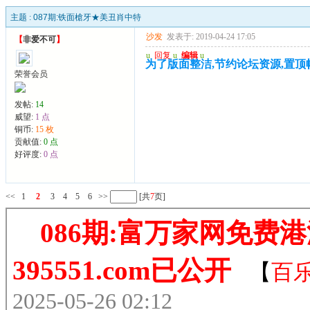
主题 :
087期:铁面槍牙★美丑肖中特
沙发
发表于: 2019-04-24 17:05
【
非爱不可
】
u
回复
u
编辑
u
为了版面整洁,节约论坛资源,置顶帖,请
荣誉会员
发帖:
14
威望:
1 点
铜币:
15 枚
贡献值:
0 点
好评度:
0 点
<<
1
2
3
4
5
6
>>
[共
7
页]