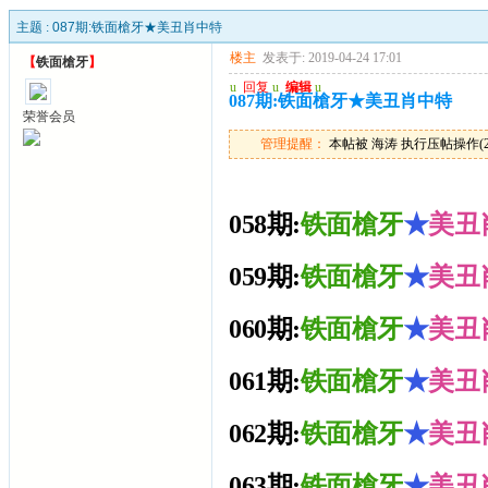
主题 :
087期:铁面槍牙★美丑肖中特
楼主
发表于: 2019-04-24 17:01
【
铁面槍牙
】
u
回复
u
编辑
u
087期:铁面槍牙★美丑肖中特
荣誉会员
管理提醒：
本帖被 海涛 执行压帖操作(2024
058期:
铁面槍牙
★
美丑
059期:
铁面槍牙
★
美丑
060期:
铁面槍牙
★
美丑
061期:
铁面槍牙
★
美丑
062期:
铁面槍牙
★
美丑
063期:
铁面槍牙
★
美丑