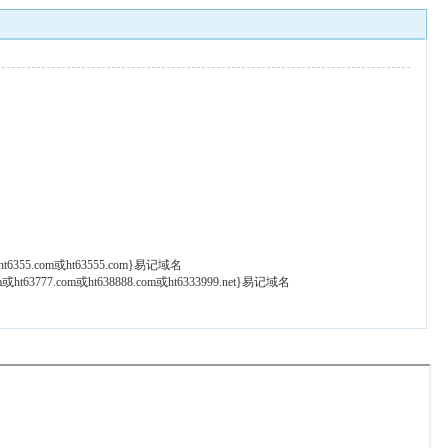
t6355.com或ht63555.com}易记域名
t63777.com或ht638888.com或ht6333999.net}易记域名