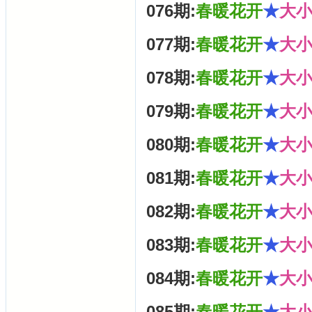
076期:
春暖花开
★
大
077期:
春暖花开
★
大
078期:
春暖花开
★
大
079期:
春暖花开
★
大
080期:
春暖花开
★
大
081期:
春暖花开
★
大
082期:
春暖花开
★
大
083期:
春暖花开
★
大
084期:
春暖花开
★
大
085期:
春暖花开
★
大